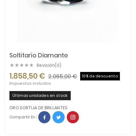
Soltitario Diamante
Revisión(0)





1.858,50 €
2.065,00 €
10% de descuento
Impuestos incluidos
Últimas unidades en stock
ORO SORTIJA DE BRILLANTES
Compartir En :