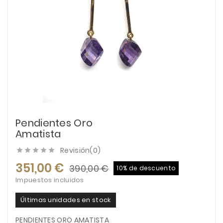
Pendientes Oro
Amatista
Revisión(0)





351,00 €
390,00 €
10% de descuento
Impuestos incluidos
Últimas unidades en stock
PENDIENTES ORO AMATISTA