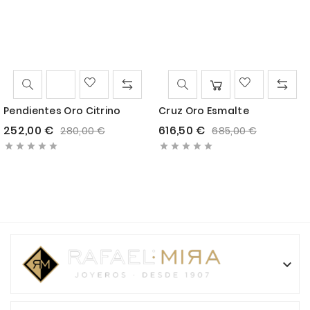
Pendientes Oro Citrino
Cruz Oro Esmalte
Precio
Precio
Precio
Precio
252,00 €
616,50 €
280,00 €
685,00 €
base
base










