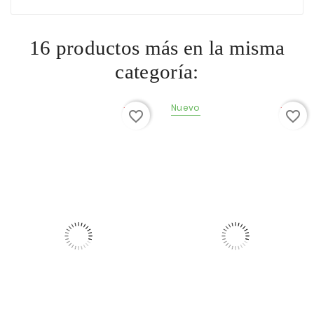
16 productos más en la misma
categoría:
-10%
Nuevo
-10%
favorite_border
favorite_border