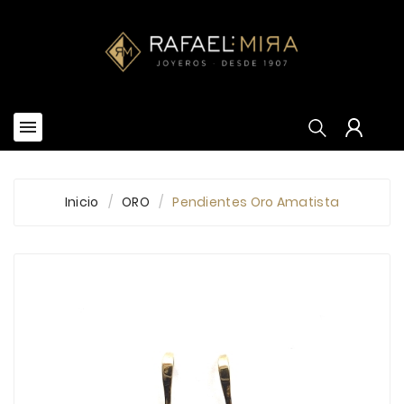


Inicio
ORO
Pendientes Oro Amatista