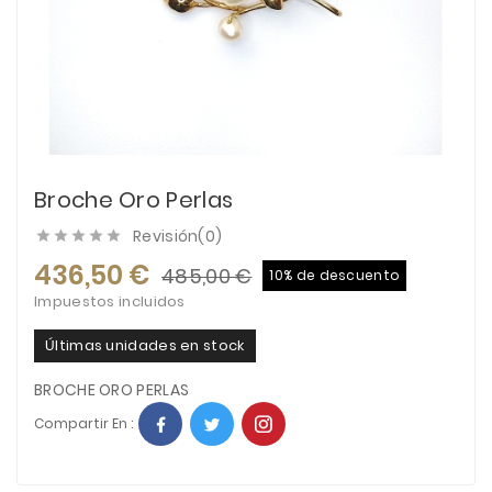
Broche Oro Perlas
Revisión(0)





436,50 €
485,00 €
10% de descuento
Impuestos incluidos
Últimas unidades en stock
BROCHE ORO PERLAS
Compartir En :