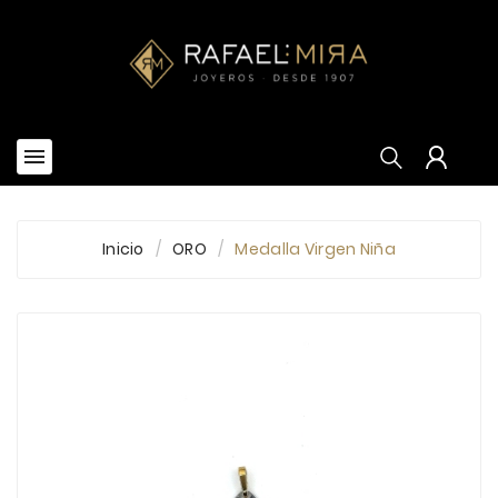


Inicio
ORO
Medalla Virgen Niña