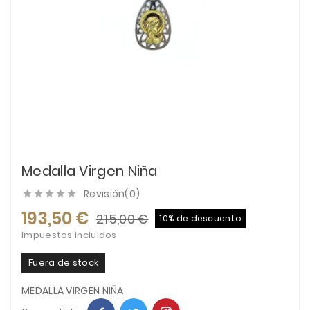
Medalla Virgen Niña
Revisión(0)





193,50 €
215,00 €
10% de descuento
Impuestos incluidos
Fuera de stock
MEDALLA VIRGEN NIÑA