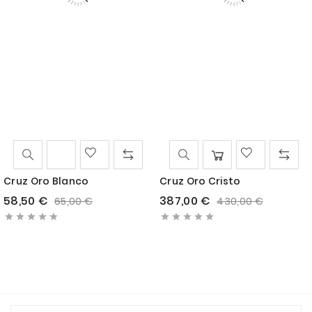
Cruz Oro Blanco
Cruz Oro Cristo
Precio
Precio
Precio
Precio
58,50 €
387,00 €
65,00 €
430,00 €
base
base









