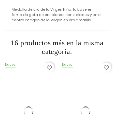
Medalla de oro de la Virgen Niña, la base en
foma de gota de oro blanco con calados y en el
centro imagen de la Virgen en oro amarillo.
16 productos más en la misma
categoría:
Nuevo
-10%
Nuevo
-10%
favorite_border
favorite_border