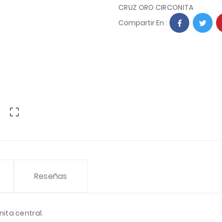
CRUZ ORO CIRCONITA
Compartir En :

Reseñas
ita central.