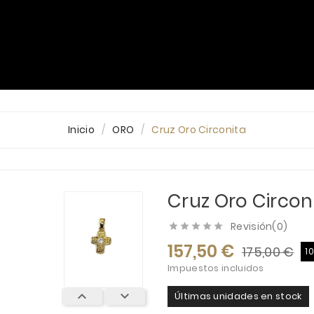
PLATA
ORO
DIAMANTES
ALIANZAS
Blog
Inicio
ORO
Cruz Oro Circonita
Cruz Oro Circon
Revisión(0)





157,50 €
175,00 €
1
Impuestos incluidos


Últimas unidades en stock