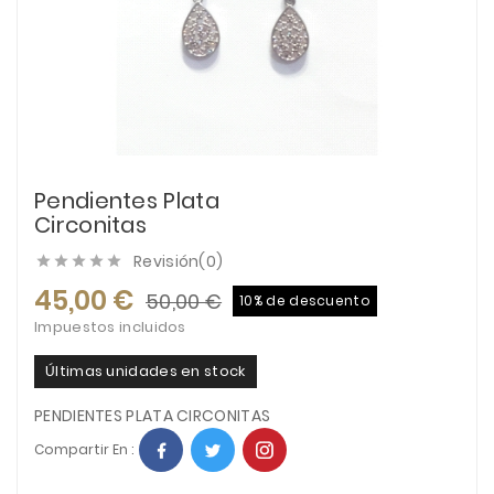
Pendientes Plata
Circonitas
Revisión(0)





45,00 €
50,00 €
10% de descuento
Impuestos incluidos
Últimas unidades en stock
PENDIENTES PLATA CIRCONITAS
Compartir En :