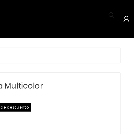


a Multicolor
% de descuento