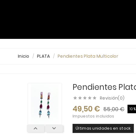
PLATA
ORO
DIAMANTES
ALIANZAS
Blog
Inicio
PLATA
Pendientes Plata Multicolor
Pendientes Plat
Revisión(0)





49,50 €
55,00 €
10
Impuestos incluidos


Últimas unidades en stock