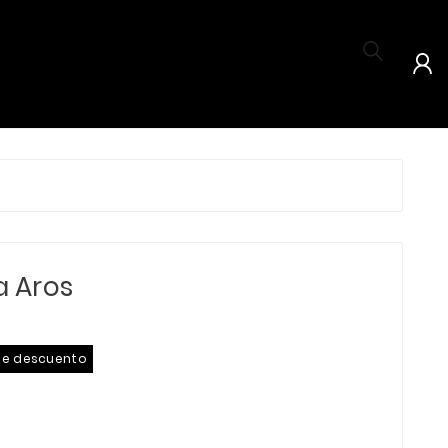


a Aros
de descuento