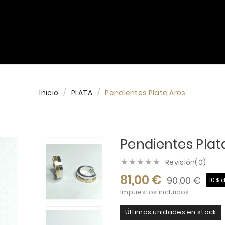
PLATA
ORO
DIAMANTES
ALIANZAS
Blog
Inicio
PLATA
Pendientes Plata Aros
Pendientes Plat
Revisión(0)





81,00 €
90,00 €
10% 
Impuestos incluidos
Últimas unidades en stock