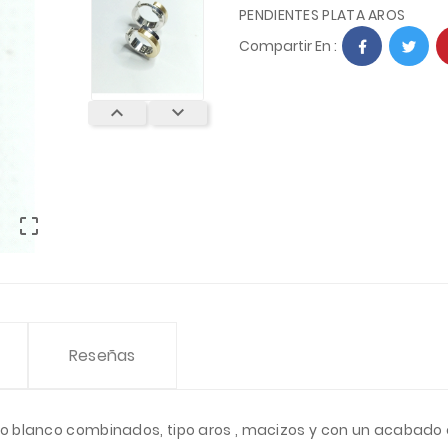
PENDIENTES PLATA AROS
Compartir En :



Reseñas
o blanco combinados, tipo aros , macizos y con un acabado d