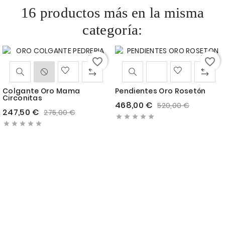
16 productos más en la misma
categoría:
-10%
-10%
favorite_border
favorite_border
Colgante Oro Mama
Pendientes Oro Rosetón
Circonitas
Precio
Precio
468,00 €
520,00 €
Precio
Precio
247,50 €
275,00 €
base





base




