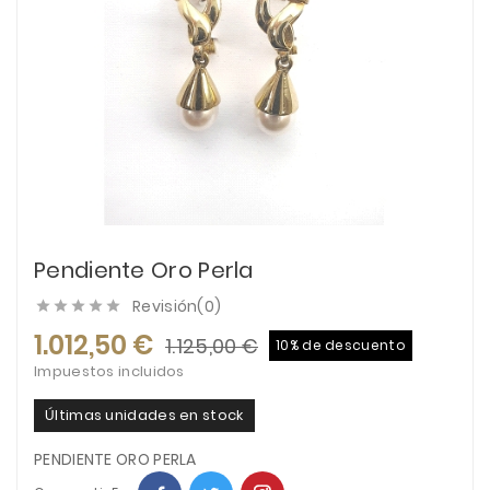
Pendiente Oro Perla
Revisión(0)





1.012,50 €
1.125,00 €
10% de descuento
Impuestos incluidos
Últimas unidades en stock
PENDIENTE ORO PERLA