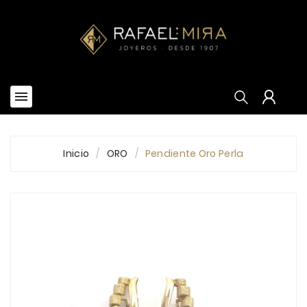


Inicio
ORO
Pendiente Oro Perla