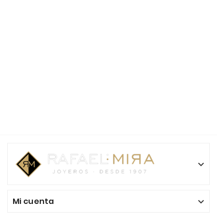

Mi cuenta
