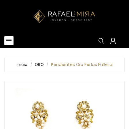


Inicio
ORO
Pendientes Oro Perlas Fallera