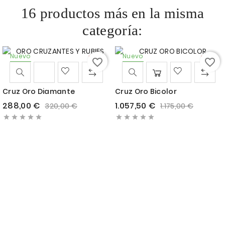
16 productos más en la misma
categoría:
Nuevo
-10%
Nuevo
-10%
favorite_border
favorite_border
Cruz Oro Diamante
Cruz Oro Bicolor
Precio
Precio
Precio
Precio
288,00 €
1.057,50 €
320,00 €
1.175,00 €
base
base









