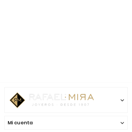

Mi cuenta
