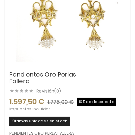
Pendientes Oro Perlas
Fallera
Revisión(0)





1.597,50 €
1.775,00 €
10% de descuento
Impuestos incluidos
Últimas unidades en stock
PENDIENTES ORO PERLA FALLERA