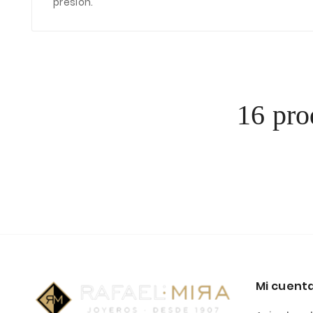
presión.
16 pro
Mi cuent