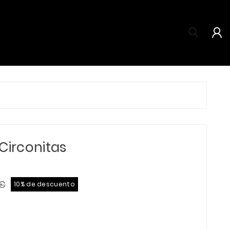

Circonitas
 €
10% de descuento