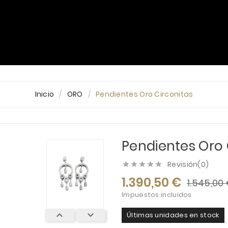
PLATA
ORO
DIAMANTES
ALIANZAS
Blog
Inicio
ORO
Pendientes Oro Circonitas
Pendientes Oro 
Revisión(0)





1.390,50 €
1.545,00
Impuestos incluidos


Últimas unidades en stock